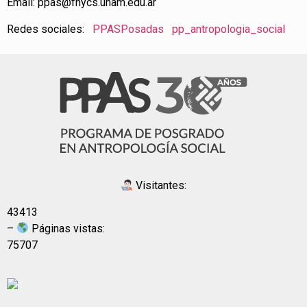
Email: ppas@fhycs.unam.edu.ar
Redes sociales:
PPASPosadas
pp_antropologia_social
Visitantes:
43413
–
Páginas vistas:
75707