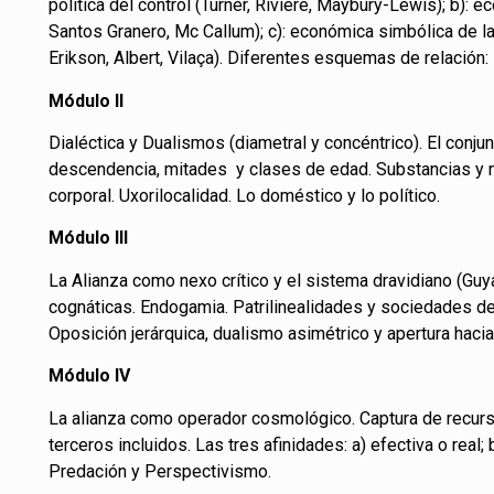
política del control (Turner, Rivière, Maybury-Lewis); b): 
Santos Granero, Mc Callum); c): económica simbólica de la 
Erikson, Albert, Vilaça). Diferentes esquemas de relación
Módulo
II
Dialéctica y Dualismos (diametral y concéntrico). El conjun
descendencia, mitades y clases de edad. Substancias y n
corporal. Uxorilocalidad. Lo doméstico y lo político.
Módulo
III
La Alianza como nexo crítico y el sistema dravidiano (Guy
cognáticas. Endogamia. Patrilinealidades y sociedades d
Oposición jerárquica, dualismo asimétrico y apertura hacia 
Módulo
IV
La alianza como operador cosmológico. Captura de recursos
terceros incluidos. Las tres afinidades: a) efectiva o real; 
Predación y Perspectivismo.